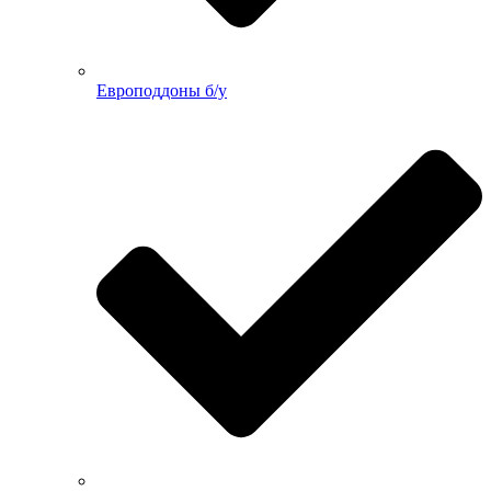
Европоддоны б/у