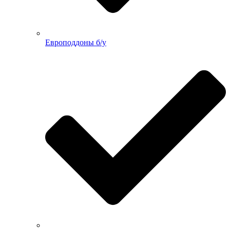
Европоддоны б/у